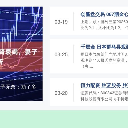
创赢盘交易 067期
03-19
上期回顾：排列三第20260
比为2:1，大小比为1:2。 个
03-25
据日本气象部门当地时间8
观测到41.6摄氏度的高
（央....
妻子无奈：劝了多
03-20
证券代码：300843证券简
科技股份有限公司向不特定对