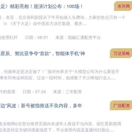
大足》精彩亮相！巡演计划公布：100场！
米升网
12月21日，冬至，北京保利剧院从下午开始就人头攒动，大家的焦点只有一个
\n 《天下大足》由中国东方演艺集团、重庆....
股使用杠杆
日期：08-01
来源：国融汇通配资平台
星辰、努比亚争夺“首款”，智能体手机“神
万达策略
，但最终还是决定做了！” 面对外界关于“大模型公司为什么要造手
事长印奇这样回应。过去一段时间，他请教了不少终端行业人....
杆的股票
日期：07-24
来源：三羊配资
“擦边”风波：新号被指推送不良内容，多年
广信配资
位网友反映B站在部分推荐页面向未成年人推送不当内容。据红星新闻调
录及特定关键词搜索场景下，平台推荐内容及直播间封面出....