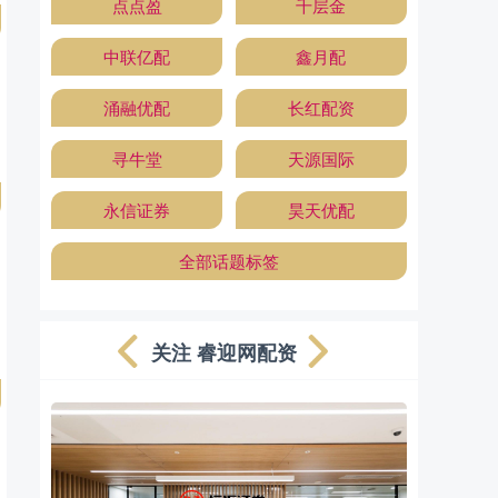
点点盈
千层金
中联亿配
鑫月配
涌融优配
长红配资
寻牛堂
天源国际
永信证券
昊天优配
全部话题标签
关注 睿迎网配资