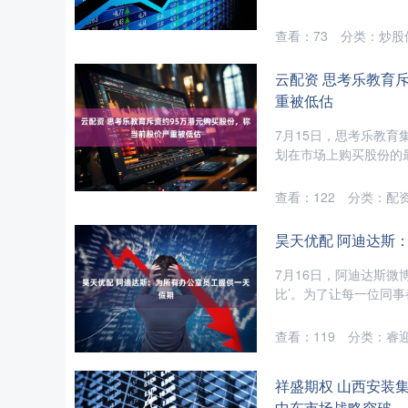
查看：
73
分类：
炒股
云配资 思考乐教育
重被低估
7月15日，思考乐教育
划在市场上购买股份的最新
查看：
122
分类：
配
昊天优配 阿迪达斯
7月16日，阿迪达斯微博
比’。为了让每一位同事
查看：
119
分类：
睿
祥盛期权 山西安装
中东市场战略突破