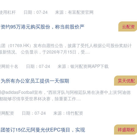
使用杠杆
日期：07-24
来源：有富配资官网
斥资约95万港元购买股份，称当前股价严
云配资
集团（01769.HK）发布自愿性公告，披露了受托人根据公司股份奖励计
情况。 公告显示，于2026年7月15日，受....
资网前十名
日期：07-24
来源：银河配资网APP下载
：为所有办公室员工提供一天假期
昊天优配
@adidasFootball宣布，“西班牙队与阿根廷队将在决赛中上演‘阿迪德
都能够尽情享受世界杯决赛，除重要工作....
迎网配资
日期：07-24
来源：绵竹配资
集团签订15亿元阿曼光伏EPC项目，实现
祥盛期权