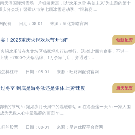
庆丰都南天湖国际滑雪场一片银装素裹，以“欢乐冰雪 共创未来”为主题的第十
庆分会场）暨重庆市第七届冰雪运动季、“跟着赛....
网配资
日期：08-01
来源：量化策略官网
宴！2025重庆火锅欢乐节开“涮”
领航配资
5重庆火锅欢乐节在九龙坡区杨家坪步行街举行。活动以“四方食事，不过一
线下7800个火锅品牌、1万余家门店，并通过“....
票怎样杠杆
日期：08-01
来源：旺财网配资官网
人过冬至 到底是游冬泳还是集体上演“速度
启天配资
韵味的节气 \n 宛如岁月长河中的温暖驿站 \n 在冬至这一天 \n 一家人围
成为无数人心中最温馨的画面 \n....
杠杆的股票
日期：08-01
来源：星速优配平台官网