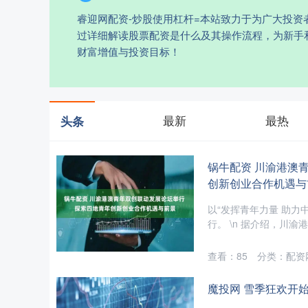
睿迎网配资-炒股使用杠杆=本站致力于为广大投
过详细解读股票配资是什么及其操作流程，为新手
财富增值与投资目标！
最新
最热
头条
锅牛配资 川渝港澳
创新创业合作机遇与
以“发挥青年力量 助力
行。 \n 据介绍，川渝
查看：
85
分类：
配资
魔投网 雪季狂欢开