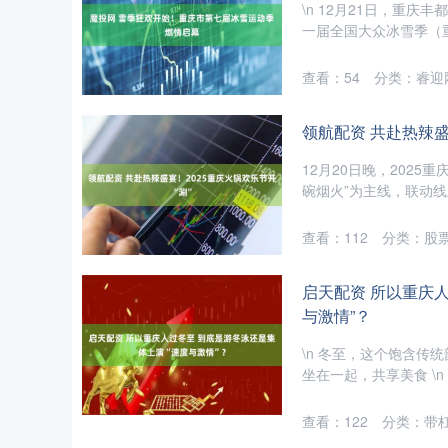
\n 12月21日，重
一届全国大众冰雪季（重
查看：
54
分类：
睿迎
领航配资 共赴热辣盛
12月20日晚，202
碗烟火”为主线，联动线上
查看：
112
分类：
股
启天配资 所以重庆
与激情”？
\n 冬至，这个饱含传统
坐在一起，共享美食 \n 
查看：
122
分类：
带