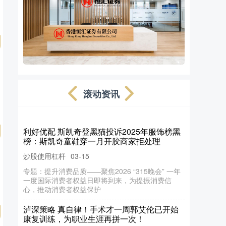
滚动资讯
华盛配资 以轻盈之姿面对泰山之重：没有一
种生活是《轻于鸿毛》的
睿迎网配资
03-14
《轻于鸿毛》剧照：左为李鱼，右为沈飞鸿 “人固有
一死，或重于泰山，或轻于鸿毛”。这是司马迁在
《报任安书》中所说的话，他对
长红配资 2025 年中教红黑榜！7 分选手闭眼
选这五家_雅思_课程_服务