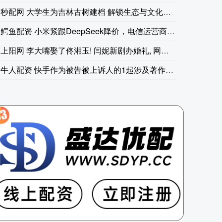
秒配网 大学生为吉林古树建档 解锁生态与文化双重密码
鳄鱼配资 小米紧跟DeepSeek降价，电信运营商的Toke
上阳网 李大嘴娶了佟湘玉! 闫妮新剧办婚礼, 网友: 我的青
牛人配资 快手作为被告被上诉人的1起涉及著作权权属、侵权纠纷