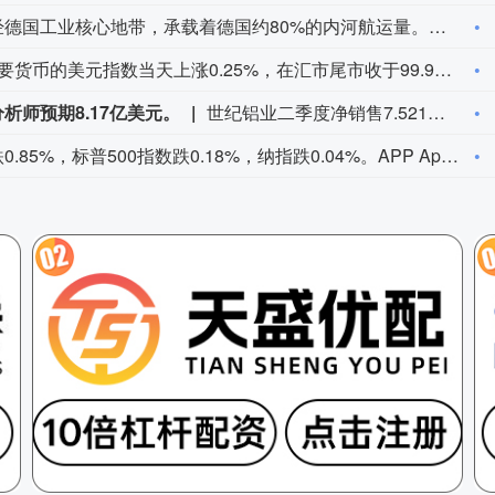
莱茵河流经德国工业核心地带，承载着德国约80%的内河航运量。受高温干旱影响，近期莱茵河水位持续走低。德国联邦水路与航运管理局数据显示，6日，莱茵河咽喉要道——考布河段通航水深已打破2018年创下的历史最低纪录。同一天，德国交通部长斯特芬·比尔格召集企业高管、航运公司及港口负责人磋商对策。他表示，短期将研究保障运输的方案，长期则包括疏浚航道、改善航运条件等。德国商业银行等机构也警告，若水位继续下降，德国内河航运成本可能继续升高，供应链中断和工业减产风险将进一步上升。（央视新闻）
衡量美元对六种主要货币的美元指数当天上涨0.25%，在汇市尾市收于99.930。截至纽约汇市尾市，1欧元兑换1.1524美元，低于前一交易日的1.1553美元；1英镑兑换1.3457美元，低于前一交易日的1.3469美元。1美元兑换158.33日元，高于前一交易日的157.67日元；1美元兑换0.8122瑞士法郎，高于前一交易日的0.8069瑞士法郎；1美元兑换1.4014加元，高于前一交易日的1.4008加元；1美元兑换9.5068瑞典克朗，高于前一交易日的9.4832瑞典克朗。
析师预期8.17亿美元。
世纪铝业二季度净销售7.521亿美元，分析师预期8.17亿美元。
道指跌0.85%，标普500指数跌0.18%，纳指跌0.04%。APP AppLovin跌19.66%，Datadog跌19.03%，Epam Systems跌15.33%，Axon Enterprise跌14.28%。“七姐妹”方面：微软涨2.51%，苹果涨0.49%，Meta Platforms涨0.15%，亚马逊跌0.13%，英伟达跌0.23%，特斯拉跌0.63%，谷歌跌0.91%。