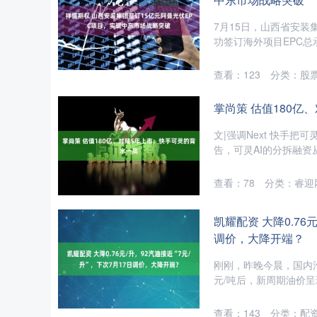
7月15日，山西省安装
功签订海外项目EPC总承
查看：
123
分类：
股
掌尚策 估值180亿
文|强调Next 快手
告，可灵AI的分拆融资
查看：
78
分类：
睿迎
凯耀配资 大降0.76
调价，大降开端？
刚刚，昨晚今晨，国内汽
元/吨后，新周期油价呈现
查看：
143
分类：
配