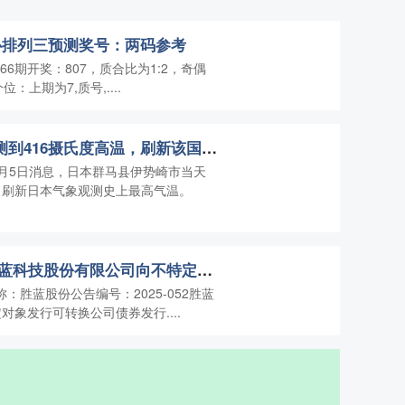
金心排列三预测奖号：两码参考
66期开奖：807，质合比为1:2，奇偶
位：上期为7,质号,....
千层金 日本群马县观测到416摄氏度高温，刷新该国纪录
月5日消息，日本群马县伊势崎市当天
温，刷新日本气象观测史上最高气温。
恒力配资 胜蓝股份 胜蓝科技股份有限公司向不特定对象发行可转换公司债券发行提示性公告
称：胜蓝股份公告编号：2025-052胜蓝
象发行可转换公司债券发行....