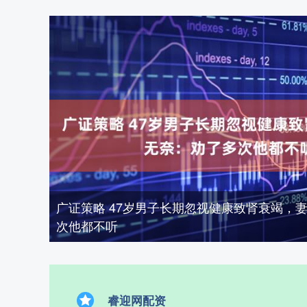
广证策略 47岁男子长期忽视健康致肾衰竭，
次他都不听
睿迎网配资