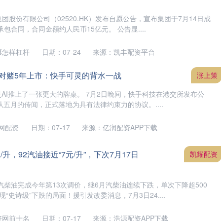
集团股份有限公司（02520.HK）发布自愿公告，宣布集团于7月14日成
包合同，合同金额约人民币15亿元。 公告显....
票怎样杠杆
日期：07-24
来源：凯丰配资平台
、对赌5年上市：快手可灵的背水一战
涨上策
把可灵AI推上了一张更大的牌桌。 7月2日晚间，快手科技在港交所发布公
从五月的传闻，正式落地为具有法律约束力的协议。....
网配资
日期：07-17
来源：亿润配资APP下载
元/升，92汽油接近“7元/升”，下次7月17日
凯耀配资
柴油完成今年第13次调价，继6月汽柴油连续下跌，单次下降超500
“史诗级”下跌的局面！援引发改委消息，7月3日24....
资网前十名
日期：07-17
来源：浩源配资APP下载