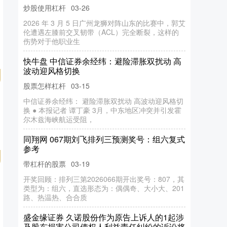
带杠杆的股票
03-21
🙋♀️宝子们，2025 都过一半啦，想考雅思的是不是
还在纠结选哪家机构？别慌，今天就给大家来一波
雅思中教红黑榜大揭秘！那
乐红网 蜂巢能源回应厂房起火：系闲置厂
房，火已扑灭，无人员伤亡
配资网前十名
04-12
据中证金牛座，7月21日，针对网络流传的厂房起火
消息，蜂巢能源方面回应记者称，7月21日下午2点
左右，蜂巢能源金坛基地一
万隆优配 揭开完形填空的神秘面纱：你可能
不知道的解题技巧！
股票怎样杠杆
03-16
完形填空是许多学生在英语考试中面临的一大挑
战，很多考生往往误解了其考查的重点。在这个过
程中，我们不妨揭开完形填空的神秘面
百进配资 郑州市水利工程运行保障中心原党
委副书记黄刘建接受审查调查