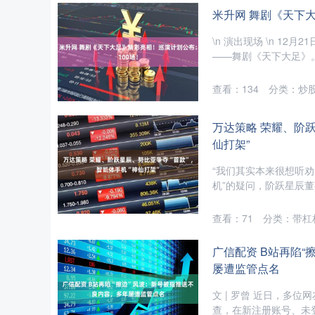
米升网 舞剧《天下
\n 演出现场 \n 
——舞剧《天下大足》。 
查看：
134
分类：
炒
万达策略 荣耀、阶跃
仙打架”
“我们其实本来很想听劝
机”的疑问，阶跃星辰董
查看：
71
分类：
带杠
广信配资 B站再陷
屡遭监管点名
文 | 罗曾 近日，多
查，在新注册账号、未登